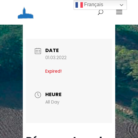
Français
Home
Agenda
Ré-ouverture de la
pharmacie ce jour
DATE
01.03.2022
Expired!
HEURE
All Day