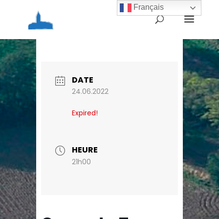
Français
Home
Agenda
Concert « Te cantem
Occitania »
DATE
24.06.2022
Expired!
HEURE
21h00