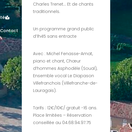
Charles Trenet… Et de chants
traditionnels.
ités
Un programme grand public
Contact
d’1h45 sans entracte
Avec : Michel Fenasse-Amat,
piano et chant, Chœur
d’hommes Asphodèle (Soual),
Ensemble vocal Le Diapason
Villefranchois (Villefranche-de-
Lauragais).
Tarifs : 12€/10€/ gratuit -16 ans.
Place limitées – Réservation
conseillée au 04.68.94.97.75