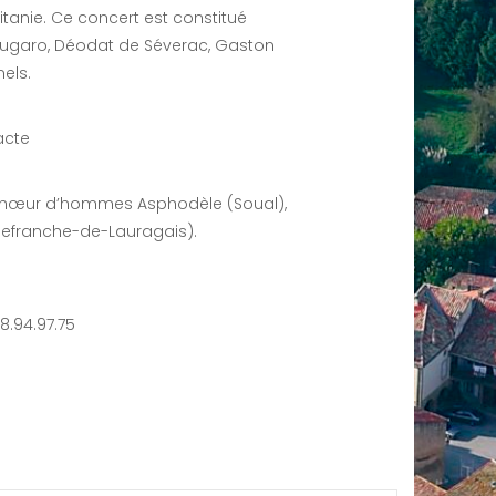
itanie. Ce concert est constitué
ugaro, Déodat de Séverac, Gaston
nels.
acte
 Chœur d’hommes Asphodèle (Soual),
llefranche-de-Lauragais).
8.94.97.75