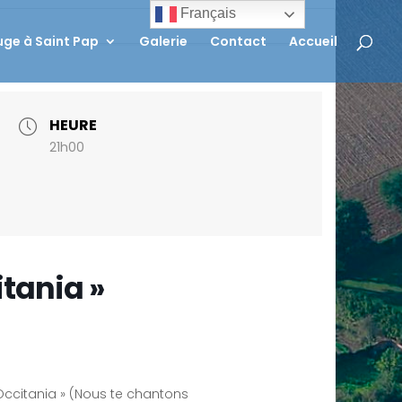
Français
ge à Saint Pap
Galerie
Contact
Accueil
HEURE
21h00
tania »
Occitania » (Nous te chantons