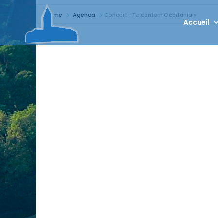
Home
Agenda
Concert « Te cantem Occitania »
Accueil