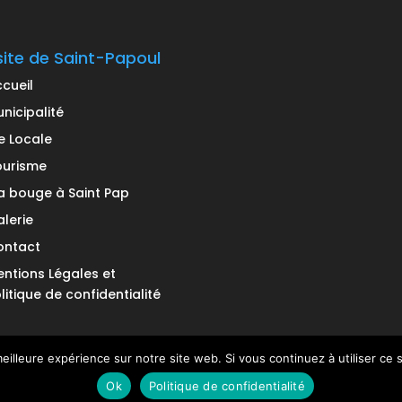
site de Saint-Papoul
cueil
nicipalité
e Locale
ourisme
 bouge à Saint Pap
lerie
ontact
ntions Légales et
litique de confidentialité
eilleure expérience sur notre site web. Si vous continuez à utiliser ce
Ok
Politique de confidentialité
 réservés