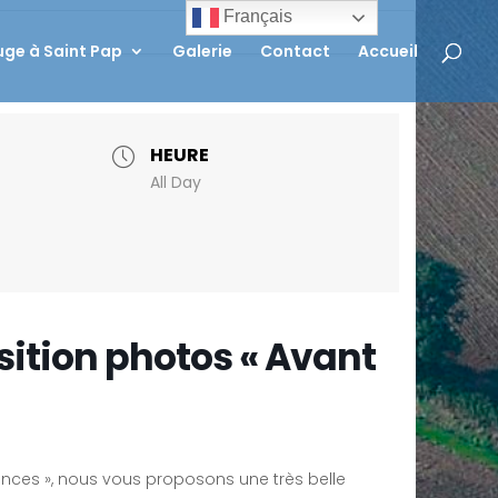
Français
ge à Saint Pap
Galerie
Contact
Accueil
HEURE
All Day
sition photos « Avant
érances », nous vous proposons une très belle