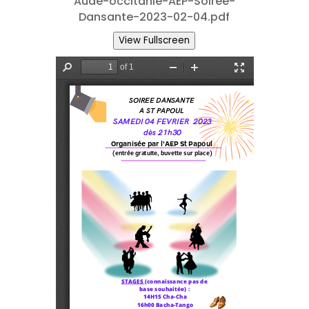
Aude-occitanie-AEP-Soiree-
Dansante-2023-02-04.pdf
View Fullscreen
ités
Contact