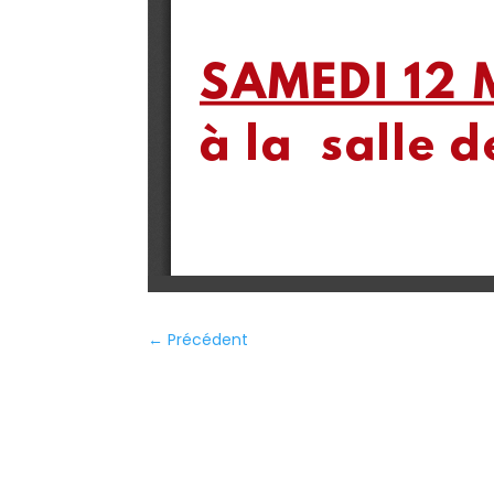
←
Précédent