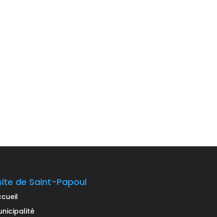
site de Saint-Papoul
cueil
nicipalité