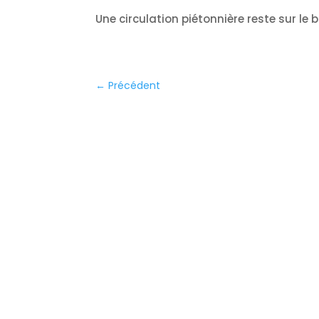
Une circulation piétonnière reste sur le 
←
Précédent
ités
Contact