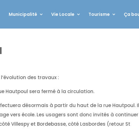
Municipalité
Vie Locale
Tourisme
Ça bou
l
 l’évolution des travaux :
ue Hautpoul sera fermé à la circulation.
effectuera désormais à partir du haut de la rue Hautpoul. I
lage vers école. Les usagers sont donc invités à continuer
côté Villespy et Bordebasse, côté Lasbordes (retour St