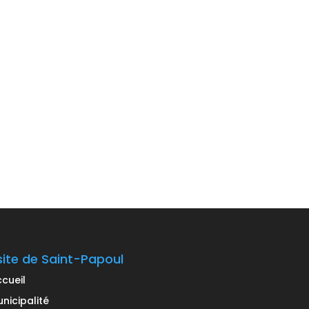
site de Saint-Papoul
cueil
nicipalité