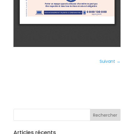
Suivant
→
ités
Contact
Articles récents