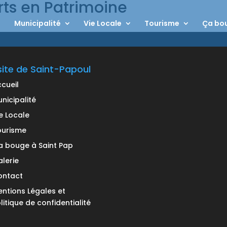
rts en Patrimoine
Municipalité
Vie Locale
Tourisme
Ça bou
site de Saint-Papoul
cueil
nicipalité
e Locale
ourisme
 bouge à Saint Pap
lerie
ontact
ntions Légales et
litique de confidentialité