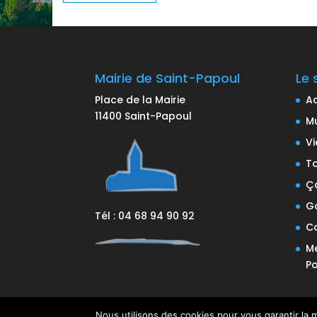
Mairie de Saint-Papoul
Le 
Place de la Mairie
Ac
11400 Saint-Papoul
Mu
Vi
T
Ça
Ga
Tél : 04 68 94 90 92
C
Me
Po
Nous utilisons des cookies pour vous garantir la m