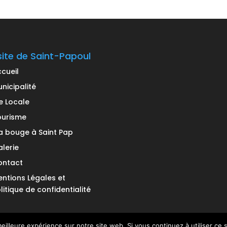
site de Saint-Papoul
cueil
nicipalité
e Locale
ourisme
 bouge à Saint Pap
lerie
ontact
ntions Légales et
litique de confidentialité
eilleure expérience sur notre site web. Si vous continuez à utiliser ce