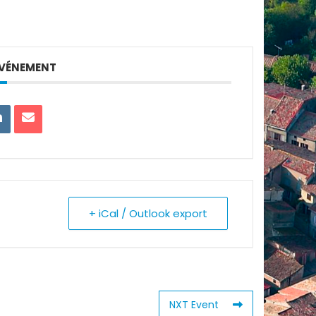
ÉVÉNEMENT
+ iCal / Outlook export
NXT Event