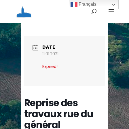
Français
Home
Agenda
Reprise des travaux rue
du général d’Hautpoul
DATE
11.01.2021
Expired!
Reprise des
travaux rue du
général