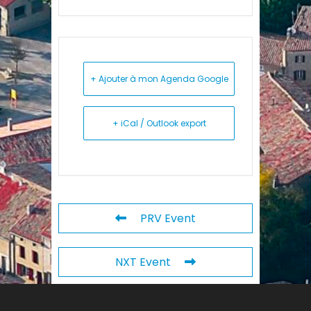
+ Ajouter à mon Agenda Google
+ iCal / Outlook export
PRV Event
NXT Event