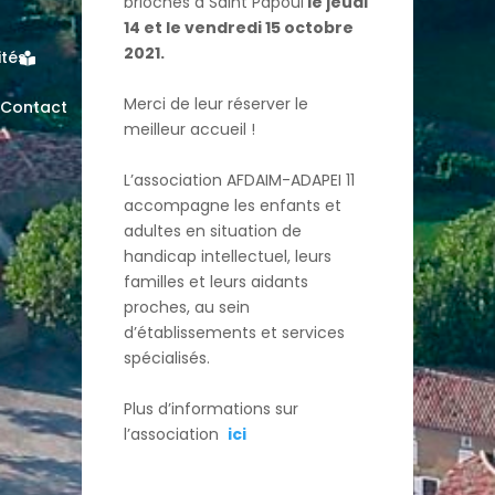
brioches à Saint Papoul
le jeudi
14 et le vendredi 15 octobre
2021.
ités
Merci de leur réserver le
Contact
meilleur accueil !
L’association AFDAIM-ADAPEI 11
accompagne les enfants et
adultes en situation de
handicap intellectuel, leurs
familles et leurs aidants
proches, au sein
d’établissements et services
spécialisés.
Plus d’informations sur
l’association
ici