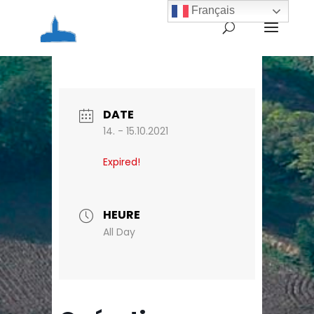
Français
Home
Agenda
Opération brioches
organisée par l’AFDAIM-ADAPEI11
DATE
14. - 15.10.2021
Expired!
HEURE
All Day