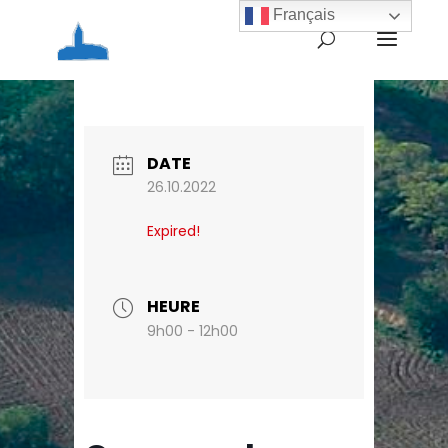
Français
Home
Agenda
Coupure de courant
annoncée ce jour dans le secteur de Manivel
DATE
26.10.2022
Expired!
HEURE
9h00 - 12h00