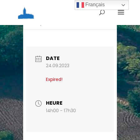
Français
Home
Agenda
Balade ce dimanche 24
septembre 2023 de 14h à 17h30 autour de
l’abbaye-cathédrale
DATE
24.09.2023
Expired!
HEURE
14h00 - 17h30