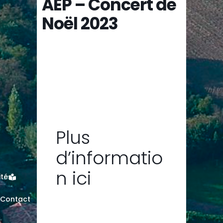
AEP – Concert de
Noël 2023
Plus
d’informatio
n
ici
ités
Contact