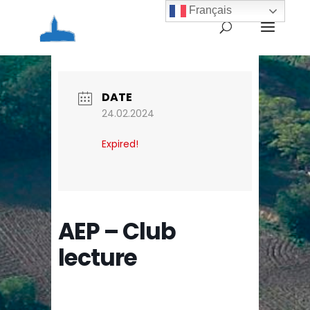
Français
Home
Agenda
AEP – Club lecture
DATE
24.02.2024
Expired!
AEP – Club
lecture